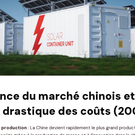
nce du marché chinois et
 drastique des coûts (2
e production
: La Chine devient rapidement le plus grand produ