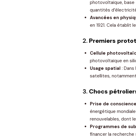
photovoltaïque, base 
quantités d’électricit
Avancées en physi
en 1921. Cela établit 
2.
Premiers proto
Cellule photovoltaïq
photovoltaïque en sili
Usage spatial
: Dans 
satellites, notamment l
3.
Chocs pétrolier
Prise de conscienc
énergétique mondiale 
renouvelables, dont le 
Programmes de sub
financer la recherche