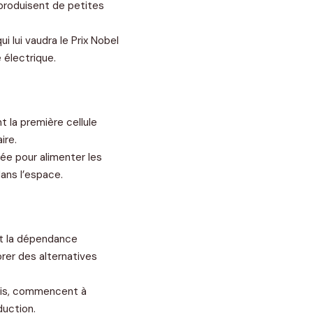
produisent de petites
ui lui vaudra le Prix Nobel
 électrique.
t la première cellule
ire.
ée pour alimenter les
dans l’espace.
nt la dépendance
rer des alternatives
nis, commencent à
duction.