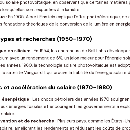
du solaire photovoltaïque, en observant que certaines matières 
é lorsqu’elles sont exposées à la lumière.
que
: En 1905, Albert Einstein explique l’effet photoélectrique, ce q
les fondations théoriques de la conversion de la lumière en énergie
types et recherches (1950-1970)
ue en silicium
: En 1954, les chercheurs de Bell Labs développen
cium avec un rendement de 6%, un jalon majeur pour l’énergie sola
les années 1960, la technologie solaire photovoltaïque est adopt
e satellite Vanguard I, qui prouve la fiabilité de l’énergie solaire 
s et accélération du solaire (1970-1980)
e énergétique
: Les chocs pétroliers des années 1970 souligne
aux énergies fossiles et encouragent les gouvernements à explo
solaire.
vention et de recherche
: Plusieurs pays, comme les États-U
 solaire, améliorant les rendements et réduisant les coûts de pro