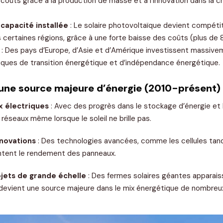
s coûts grâce à la production de masse et à l’innovation dans la c
capacité installée
: Le solaire photovoltaïque devient compétit
s certaines régions, grâce à une forte baisse des coûts (plus de
: Des pays d’Europe, d’Asie et d’Amérique investissent massivem
iques de transition énergétique et d’indépendance énergétique.
 une source majeure d’énergie (2010-présent)
x électriques
: Avec des progrès dans le stockage d’énergie et l’in
 réseaux même lorsque le soleil ne brille pas.
novations
: Des technologies avancées, comme les cellules tan
entent le rendement des panneaux.
ets de grande échelle
: Des fermes solaires géantes apparais
re devient une source majeure dans le mix énergétique de nombreu